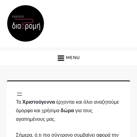
Skip
to
content
Εκδόσεις Διαδρομή
MENU
Τα
Χριστούγεννα
έρχονται και όλοι αναζητούμε
όμορφα και χρήσιμα
δώρα
για τους
αγαπημένους μας.
Σήμερα, ό,τι πιο σύγχρονο συμβαίνει αφορά την