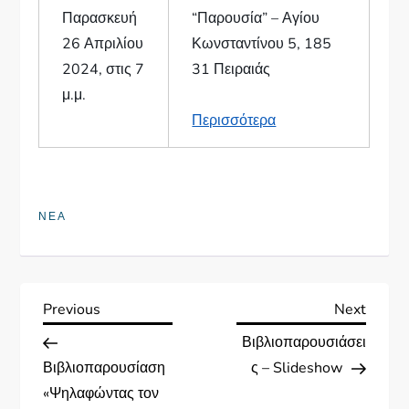
Παρασκευή
“Παρουσία” – Αγίου
26 Απριλίου
Κωνσταντίνου 5, 185
2024, στις 7
31 Πειραιάς
μ.μ.
Περισσότερα
ΝΕΑ
Π
Previous
Next
Previous
Next
Post
Post
Βιβλιοπαρουσιάσει
λ
Βιβλιοπαρουσίαση
ς – Slideshow
ο
«Ψηλαφώντας τον