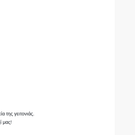
α της γειτονιάς.
ί μας!